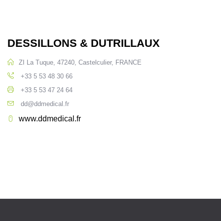
DESSILLONS & DUTRILLAUX
ZI La Tuque, 47240, Castelculier, FRANCE
+33 5 53 48 30 66
+33 5 53 47 24 64
dd@ddmedical.fr
www.ddmedical.fr